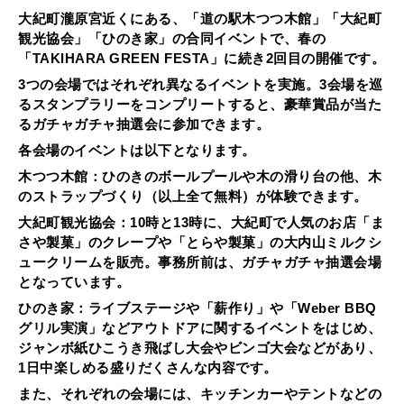
大紀町瀧原宮近くにある、「道の駅木つつ木館」「大紀町
観光協会」「ひのき家」の合同イベントで、春の
「TAKIHARA GREEN FESTA」に続き2回目の開催です。
3つの会場ではそれぞれ異なるイベントを実施。3会場を巡
るスタンプラリーをコンプリートすると、豪華賞品が当た
るガチャガチャ抽選会に参加できます。
各会場のイベントは以下となります。
木つつ木館：ひのきのボールプールや木の滑り台の他、木
のストラップづくり（以上全て無料）が体験できます。
大紀町観光協会：10時と13時に、大紀町で人気のお店「ま
さや製菓」のクレープや「とらや製菓」の大内山ミルクシ
ュークリームを販売。事務所前は、ガチャガチャ抽選会場
となっています。
ひのき家：ライブステージや「薪作り」や「Weber BBQ
グリル実演」などアウトドアに関するイベントをはじめ、
ジャンボ紙ひこうき飛ばし大会やビンゴ大会などがあり、
1日中楽しめる盛りだくさんな内容です。
また、それぞれの会場には、キッチンカーやテントなどの