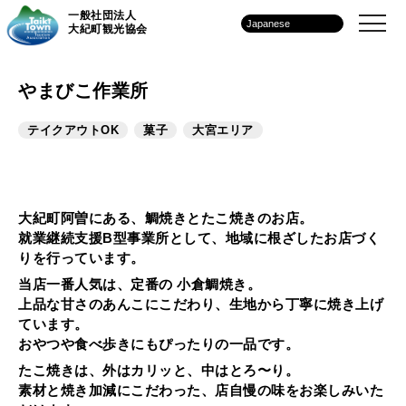
一般社団法人
大紀町観光協会
やまびこ作業所
テイクアウトOK
菓子
大宮エリア
大紀町阿曽にある、
鯛焼きとたこ焼きのお店
。
就業継続支援B型事業所として、地域に根ざしたお店づく
りを行っています。
当店一番人気は、定番の
小倉鯛焼き
。
上品な甘さのあんこにこだわり、生地から丁寧に焼き上げ
ています。
おやつや食べ歩きにもぴったりの一品です。
たこ焼きは、
外はカリッと、中はとろ〜り
。
素材と焼き加減にこだわった、店自慢の味をお楽しみいた