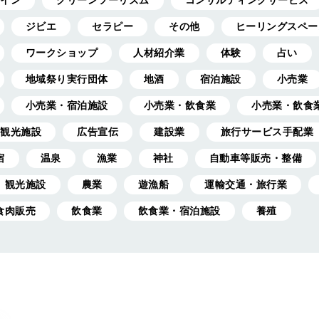
イン
グリーンツーリズム
コンサルティングサービス
ジビエ
セラピー
その他
ヒーリングスペー
ワークショップ
人材紹介業
体験
占い
地域祭り実行団体
地酒
宿泊施設
小売業
小売業・宿泊施設
小売業・飲食業
小売業・飲食
観光施設
広告宣伝
建設業
旅行サービス手配業
宿
温泉
漁業
神社
自動車等販売・整備
観光施設
農業
遊漁船
運輸交通・旅行業
食肉販売
飲食業
飲食業・宿泊施設
養殖