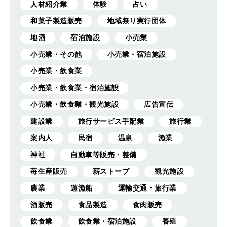
人材紹介業
体験
占い
和菓子製造販売
地域祭り実行団体
地酒
宿泊施設
小売業
小売業・その他
小売業・宿泊施設
小売業・飲食業
小売業・飲食業・宿泊施設
小売業・飲食業・観光施設
広告宣伝
建設業
旅行サービス手配業
旅行業
案内人
民宿
温泉
漁業
神社
自動車等販売・整備
苺生産販売
薪ストーブ
観光施設
農業
遊漁船
運輸交通・旅行業
酒販売
食品製造
食肉販売
飲食業
飲食業・宿泊施設
養殖