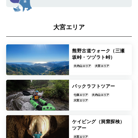
大宮エリア
熊野古道ウォーク（三瀬
坂峠・ツヅラト峠）
大内山エリア
大宮エリア
パックラフトツアー
七保エリア
大内山エリア
大宮エリア
ケイビング（洞窟探検）
ツアー
大宮エリア