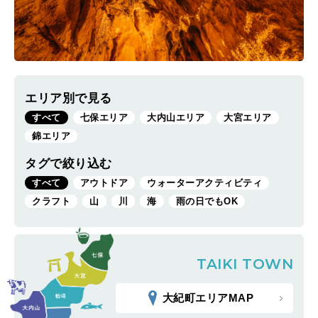
エリア別で見る
すべて
七保エリア
大内山エリア
大宮エリア
錦エリア
タグで絞り込む
すべて
アウトドア
ウォーターアクティビティ
クラフト
山
川
海
雨の日でもOK
TAIKI
TOWN
大紀町エリアMAP