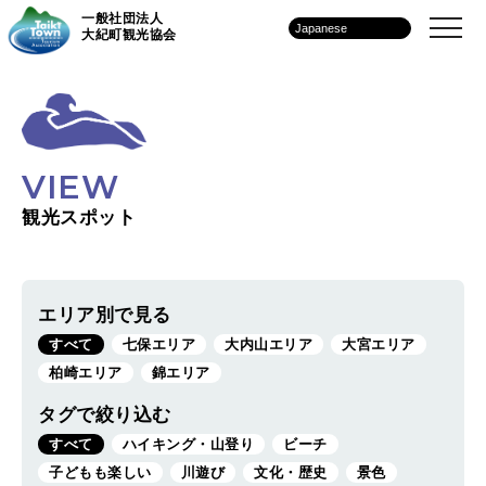
一般社団法人
大紀町観光協会
VIEW
観光スポット
エリア別で見る
すべて
七保エリア
大内山エリア
大宮エリア
柏崎エリア
錦エリア
タグで絞り込む
すべて
ハイキング・山登り
ビーチ
子どもも楽しい
川遊び
文化・歴史
景色